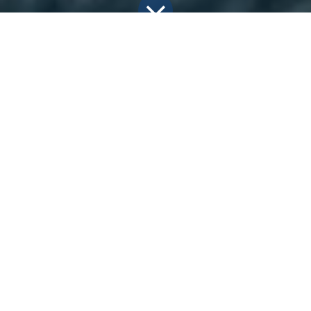
WhatsApp Business
2 de julho de 2026
por
FCA TI LTDA, Guilherme Rolfsen Neto
Sua empresa realmente
sabe o que acontece nas
conversas realizadas
pelo WhatsApp
Business?
O WhatsApp se tornou uma das principais
ferramentas de comunicação entre empresas,