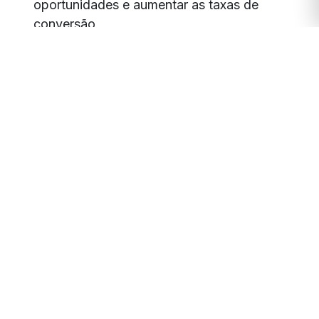
oportunidades e aumentar as taxas de
conversão
.
🚀 Um passo à frente na
transformação digital
Empresas que integram
CRM e telefonia
já estão
um passo à frente na transformação digital. Elas
reduzem custos, aumentam a eficiência e
conseguem oferecer experiências superiores aos
clientes.
Na
Portal VoIP
, trabalhamos com o sistema
Yeastar
, que possibilita essa integração de forma
simples, segura e escalável, adaptando-se ao
porte e à necessidade de cada empresa.