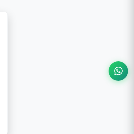
-
6
0